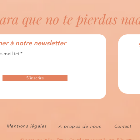
ara que no te pierdas na
er à notre newsletter
e-mail ici
S'inscrire
Mentions légales
A propos de nous
Contact
© 2023 por la Sra. Frost. Creado con
orgullo con Wix.com