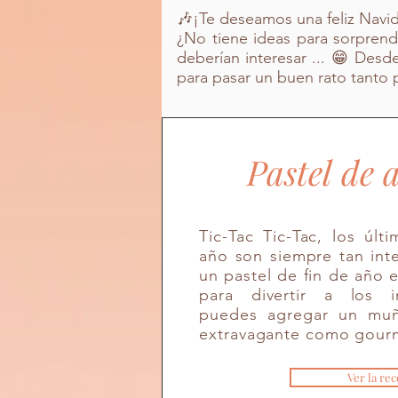
🎶¡Te deseamos una feliz Navi
¿No tiene ideas para sorprend
deberían interesar ... 😁 Desde
para pasar un buen rato tanto p
¡Nuev
Pastel de
o!
Tic-Tac Tic-Tac, los úl
año son siempre tan int
un pastel de fin de año e
para divertir a los i
puedes agregar un muñ
extravagante como gourm
Ver la rec