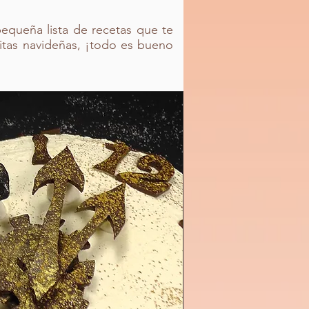
equeña lista de recetas que te
etitas navideñas, ¡todo es bueno