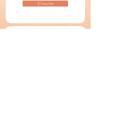
S'inscrire
Suscríbete
Mentions légales
A propos de nous
Contact
© 2023 por la Sra. Frost. Creado con
orgullo con
Wix.com